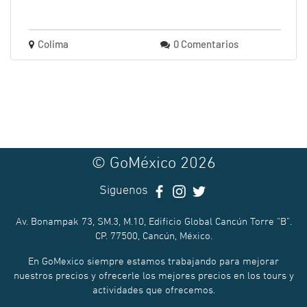
Colima
0 Comentarios
© GoMéxico 2026
Siguenos
Av. Bonampak 73, SM.3, M.10, Edificio Global Cancún Torre “B”.
CP. 77500, Cancún, México.
En GoMexico siempre estamos trabajando para mejorar
nuestros precios y ofrecerle los mejores precios en los tours y
actividades que ofrecemos.