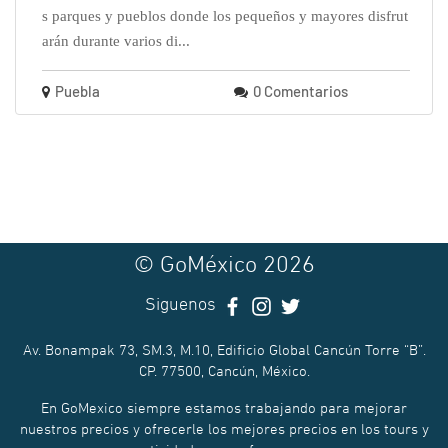
s parques y pueblos donde los pequeños y mayores disfrut
arán durante varios di...
Puebla
0 Comentarios
© GoMéxico 2026
Siguenos
Av. Bonampak 73, SM.3, M.10, Edificio Global Cancún Torre “B”.
CP. 77500, Cancún, México.
En GoMexico siempre estamos trabajando para mejorar
nuestros precios y ofrecerle los mejores precios en los tours y