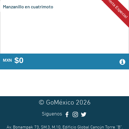
Oferta Especial
Tour de ciudad en Manzanillo
$0
MXN
© GoMéxico 2026
Siguenos
Av. Bonampak 73, SM.3, M.10, Edificio Global Cancún Torre “B”.