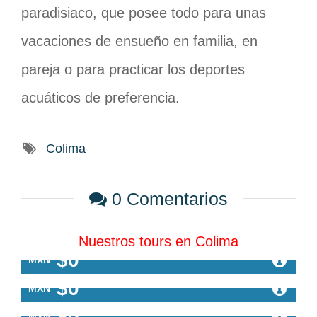
paradisiaco, que posee todo para unas
vacaciones de ensueño en familia, en
pareja o para practicar los deportes
acuáticos de preferencia.
Colima
0 Comentarios
Nuestros tours en Colima
$0
MXN
Oferta Especial
$0
Manzanillo en cuatrimoto
MXN
Oferta Especial
$0
Tour de ciudad en Manzanillo
MXN