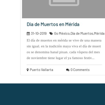
Día de Muertos en Mérida
31-10-2019
Go México,Día de Muertos,Mérida
el día de muertos en mérida se vive de una manera
sin igual. en la tradición maya viva el día de muert
os se denomina hanal pixan. cada víspera del mes
de noviembre tiene lugar el ya famoso festiv...
Puerto Vallarta
0 Comments