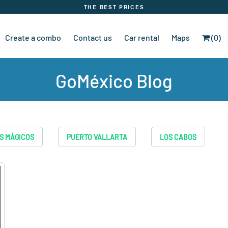
THE BEST PRICES
Create a combo
Contact us
Car rental
Maps
(0)
GoMéxico Blog
S MÁGICOS
PUERTO VALLARTA
LOS CABOS