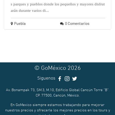
s parques y pueblos donde los pequeños y mayores disfrut
arán durante varios di...
Puebla
0 Comentarios
© GoMéxico 2026
Siguenos
Av. Bonampak 73, SM.3, M.10, Edificio Global Cancún Torre “B”.
CP. 77500, Cancún, México.
En GoMexico siempre estamos trabajando para mejorar
nuestros precios y ofrecerle los mejores precios en los tours y