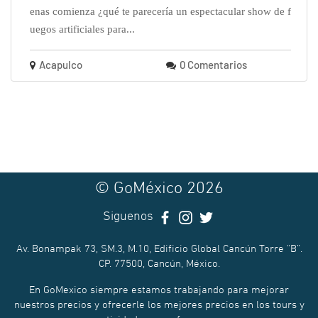
enas comienza ¿qué te parecería un espectacular show de f
uegos artificiales para...
Acapulco
0 Comentarios
© GoMéxico 2026
Siguenos
Av. Bonampak 73, SM.3, M.10, Edificio Global Cancún Torre “B”.
CP. 77500, Cancún, México.
En GoMexico siempre estamos trabajando para mejorar
nuestros precios y ofrecerle los mejores precios en los tours y