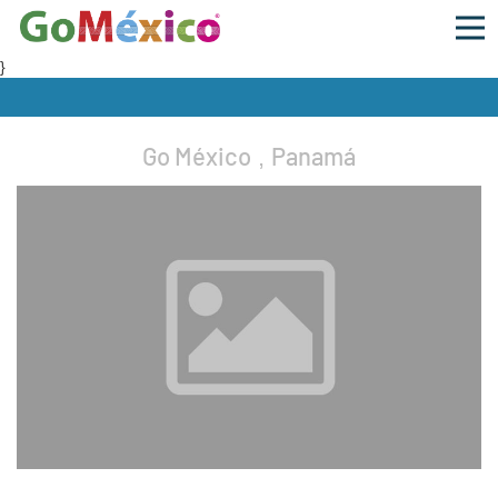
}
Go México
Panamá
,