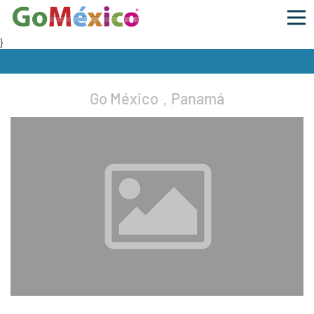
}
Go México
Panamá
,