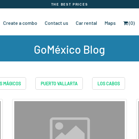
THE BEST PRICES
Create a combo
Contact us
Car rental
Maps
(0)
GoMéxico Blog
S MÁGICOS
PUERTO VALLARTA
LOS CABOS