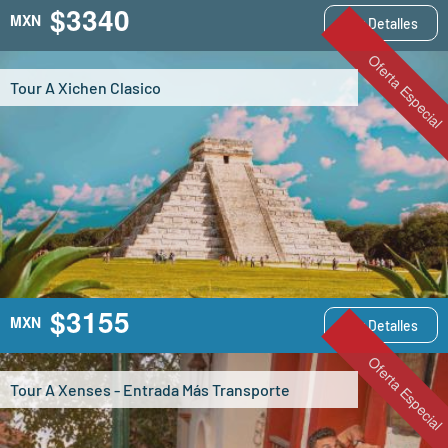
$3340
MXN
Ver Detalles
Oferta Especial
Tour A Xichen Clasico
$3155
MXN
Ver Detalles
Oferta Especial
Tour A Xenses - Entrada Más Transporte