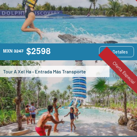
$2598
MXN
3247
Ver Detalles
Oferta Especial
Tour A Xel Ha - Entrada Más Transporte