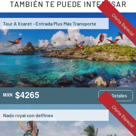
TAMBIÉN TE PUEDE INTERESAR
Oferta Especial
Tour A Xcaret - Entrada Plus Más Transporte
$4265
MXN
Ver Detalles
Oferta Especial
Nado royal con delfines