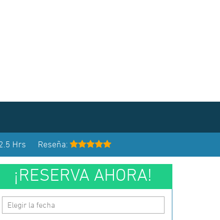
2.5 Hrs
Reseña:
¡RESERVA AHORA!
Elegir la fecha