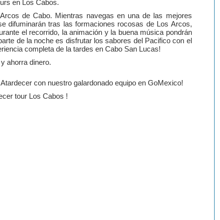
ours en
Los Cabos
.
s Arcos de Cabo. Mientras navegas en una de las mejores
se difuminarán tras las formaciones rocosas de Los Arcos,
Durante el recorrido, la animación y la buena música pondrán
arte de la noche es disfrutar los sabores del Pacifico con el
periencia completa de la tardes en Cabo San Lucas!
y ahorra dinero.
 Atardecer con nuestro galardonado equipo en GoMexico!
ecer tour
Los Cabos
!