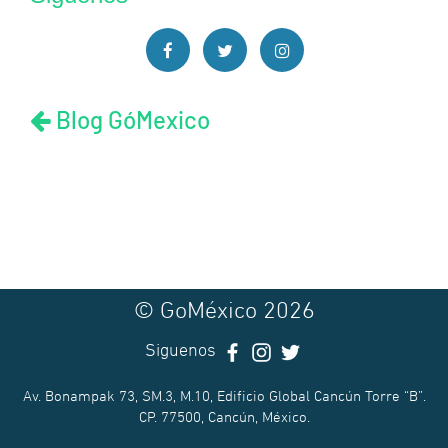
Blog GóMexico
© GoMéxico 2026
Siguenos
Av. Bonampak 73, SM.3, M.10, Edificio Global Cancún Torre “B”.
CP. 77500, Cancún, México.