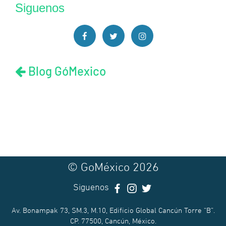
Siguenos
Blog GóMexico
© GoMéxico 2026
Siguenos
Av. Bonampak 73, SM.3, M.10, Edificio Global Cancún Torre “B”.
CP. 77500, Cancún, México.