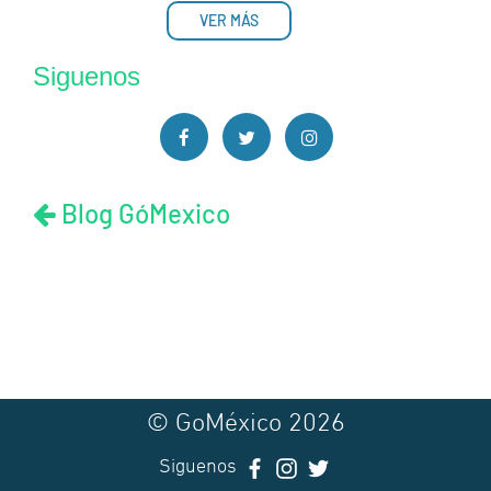
VER MÁS
Siguenos
Blog GóMexico
© GoMéxico 2026
Siguenos